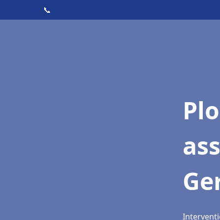
📞
Pl
as
Ge
Interventi