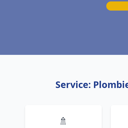
Service: Plombi
🚿