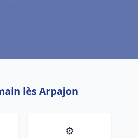
main lès Arpajon
⚙️