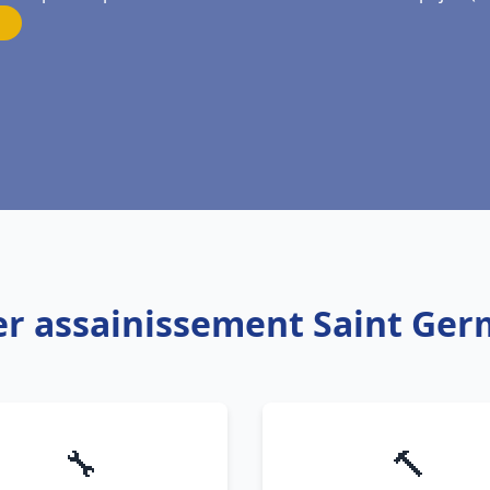
er assainissement Saint Ger
🔧
🔨