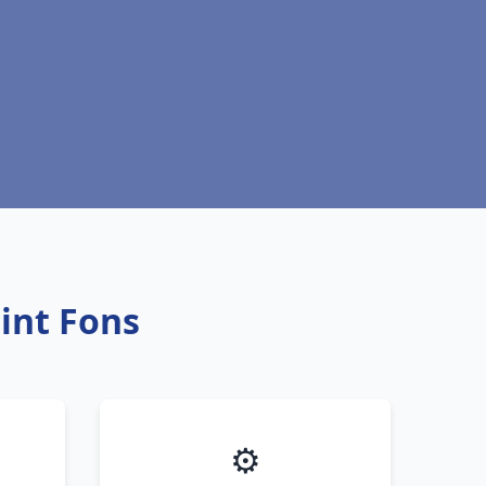
int Fons
⚙️