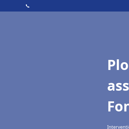
📞
Pl
as
Fo
Interventi