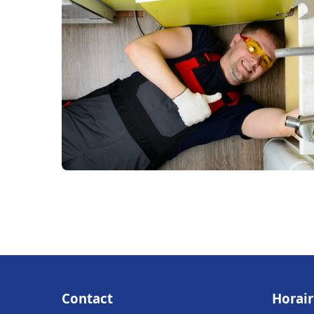
Contact
Horair