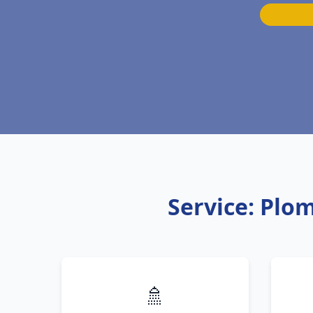
Service: Plo
🚿