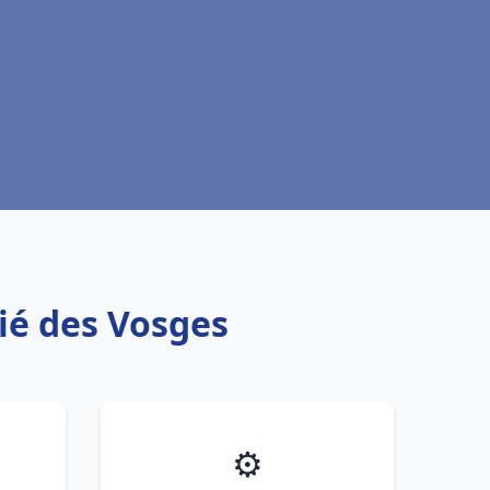
ié des Vosges
⚙️