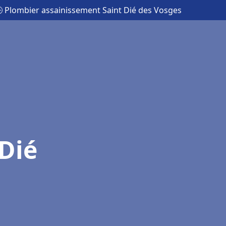
 Plombier assainissement Saint Dié des Vosges
Dié