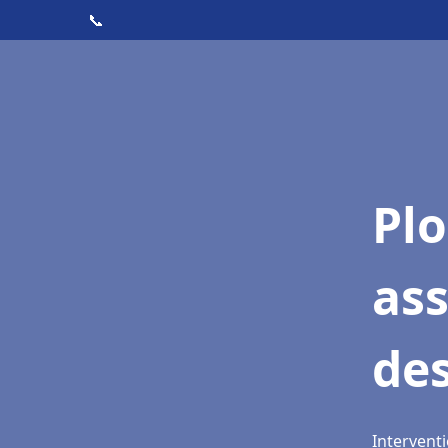
📞
Pl
ass
de
Interventi