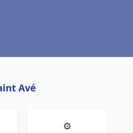
aint Avé
⚙️