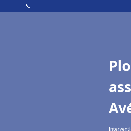
📞
Pl
as
Av
Interventi