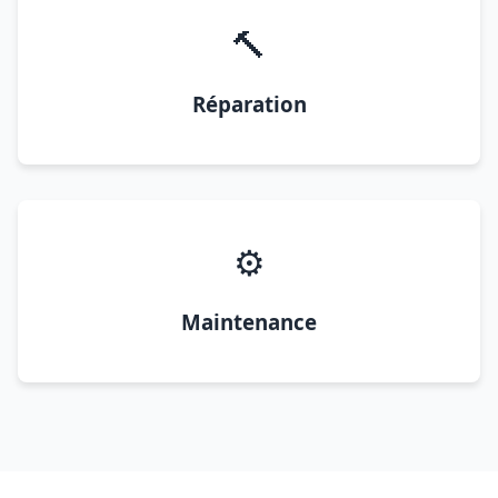
🔨
Réparation
⚙️
Maintenance