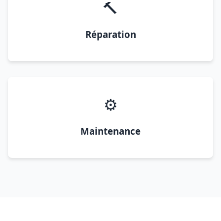
🔨
Réparation
⚙️
Maintenance