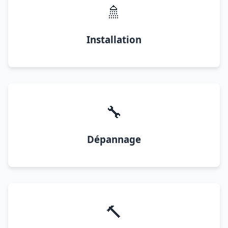
🚿
Installation
🔧
Dépannage
🔨