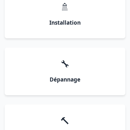
🚿
Installation
🔧
Dépannage
🔨