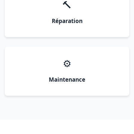
🔨
Réparation
⚙️
Maintenance