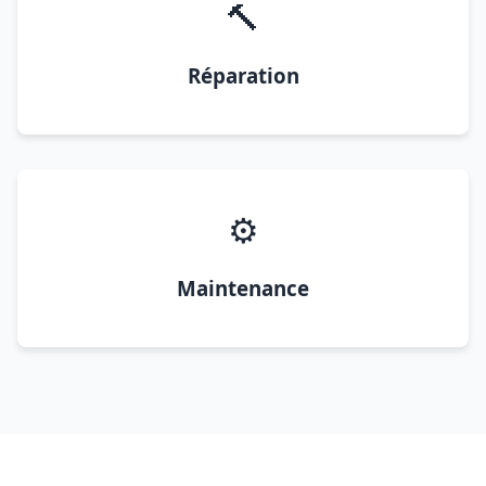
🔨
Réparation
⚙️
Maintenance