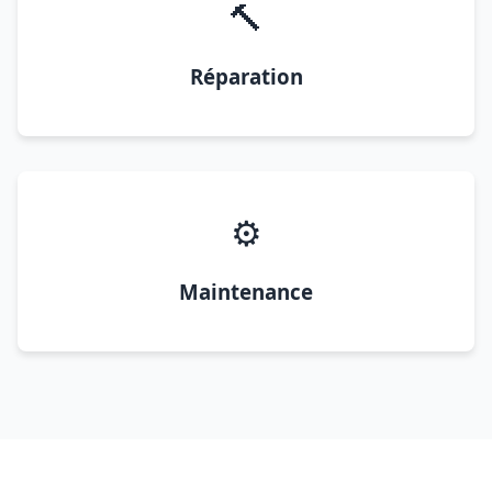
🔨
Réparation
⚙️
Maintenance