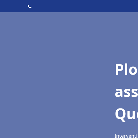
📞
Pl
as
Qu
Intervent