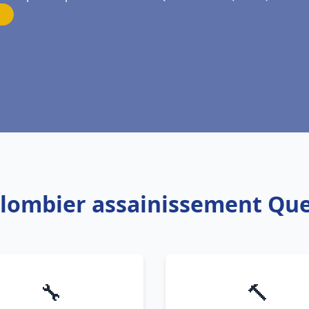
 Plombier assainissement Qu
🔧
🔨