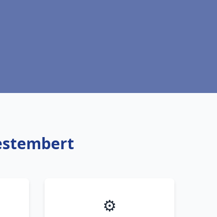
estembert
⚙️