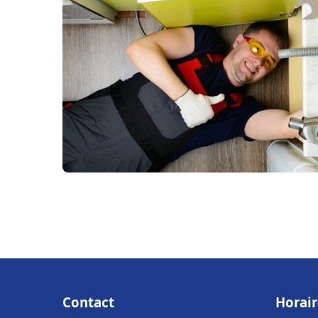
Contact
Horair