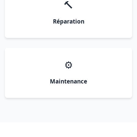
🔨
Réparation
⚙️
Maintenance