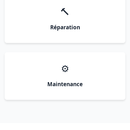
🔨
Réparation
⚙️
Maintenance