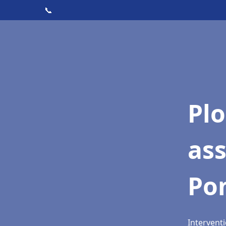
📞
Pl
as
Po
Interventi