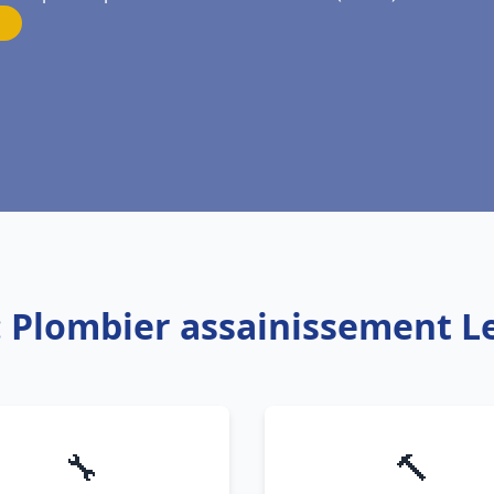
: Plombier assainissement L
🔧
🔨