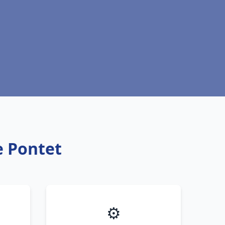
e Pontet
⚙️