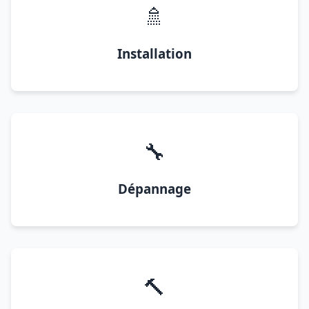
🚿
Installation
🔧
Dépannage
🔨