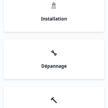
🚿
Installation
🔧
Dépannage
🔨