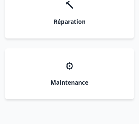
🔨
Réparation
⚙️
Maintenance