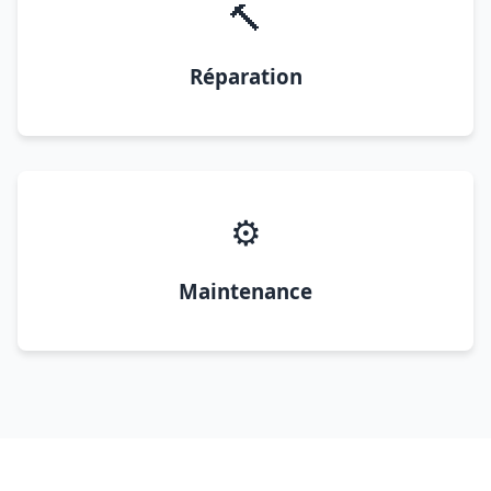
🔨
Réparation
⚙️
Maintenance