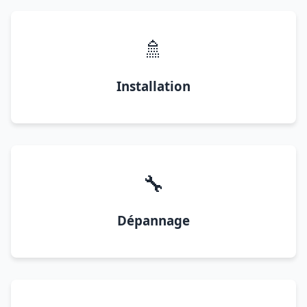
🚿
Installation
🔧
Dépannage