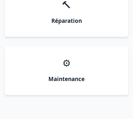
🔨
Réparation
⚙️
Maintenance