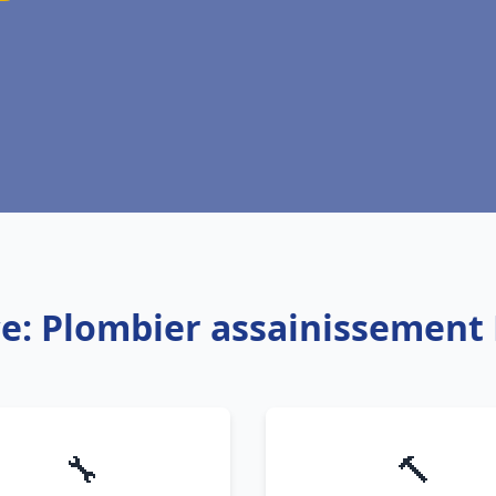
ce: Plombier assainissement 
🔧
🔨