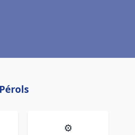
Pérols
⚙️