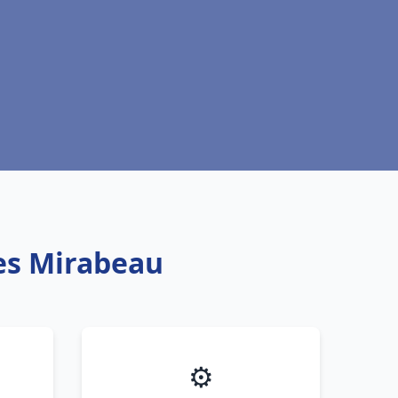
es Mirabeau
⚙️