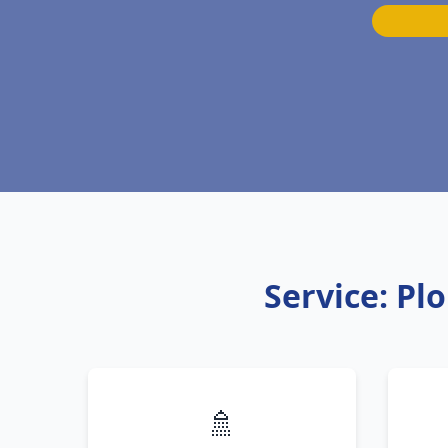
Service: P
🚿