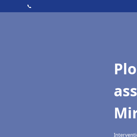
📞
Pl
as
Mi
Intervent