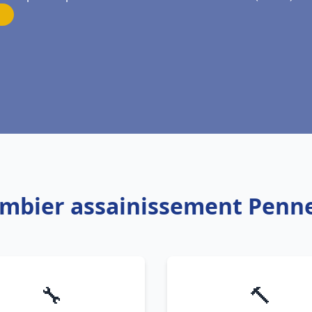
lombier assainissement Penn
🔧
🔨