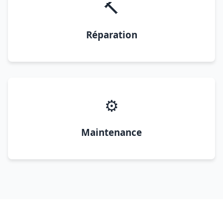
🔨
Réparation
⚙️
Maintenance