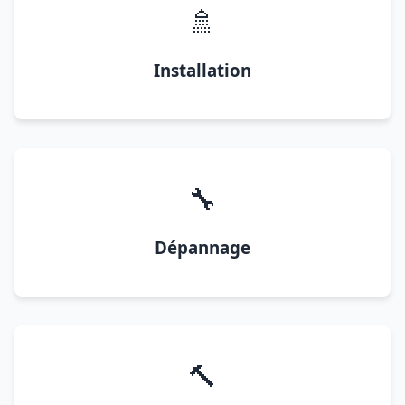
🚿
Installation
🔧
Dépannage
🔨