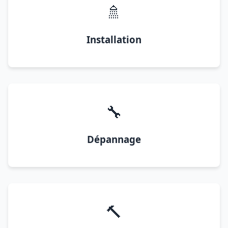
🚿
Installation
🔧
Dépannage
🔨