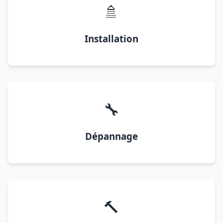
🚿
Installation
🔧
Dépannage
🔨