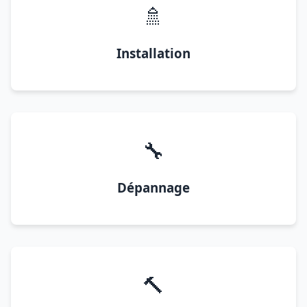
🚿
Installation
🔧
Dépannage
🔨