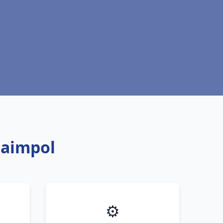
Paimpol
⚙️