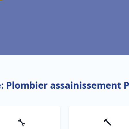
e: Plombier assainissement 
🔧
🔨