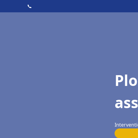
📞
Pl
as
Intervent