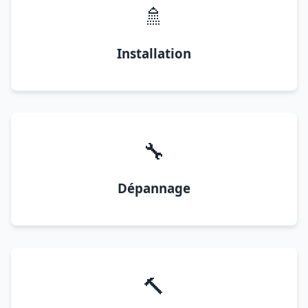
🚿
Installation
🔧
Dépannage
🔨