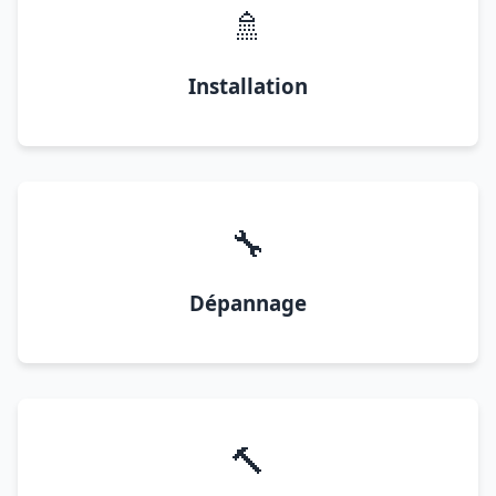
🚿
Installation
🔧
Dépannage
🔨