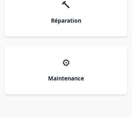
🔨
Réparation
⚙️
Maintenance