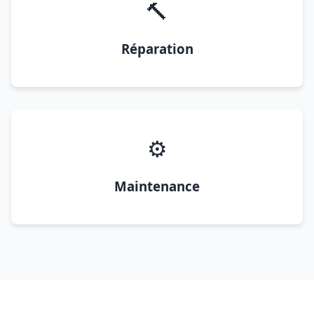
🔨
Réparation
⚙️
Maintenance