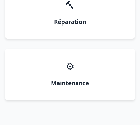
🔨
Réparation
⚙️
Maintenance