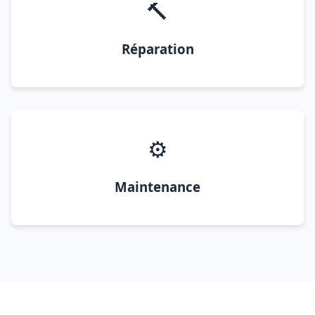
🔨
Réparation
⚙️
Maintenance