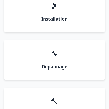
🚿
Installation
🔧
Dépannage
🔨