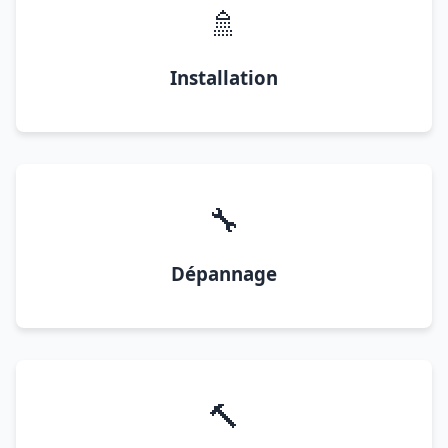
🚿
Installation
🔧
Dépannage
🔨