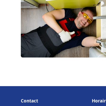
Contact
Horair