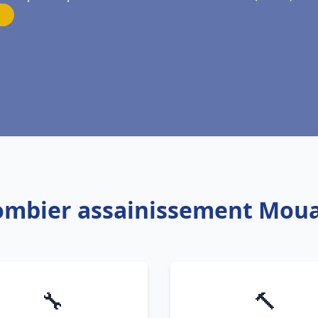
lombier assainissement Mou
🔧
🔨