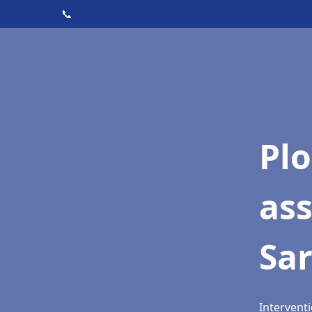
📞
Pl
as
Sa
Intervent