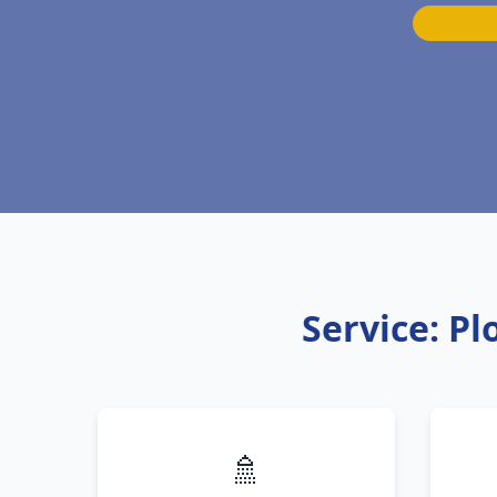
Service: P
🚿