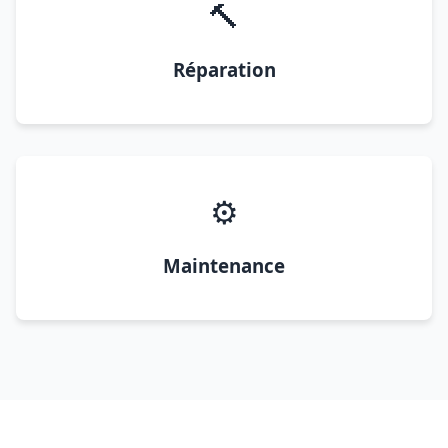
🔨
Réparation
⚙️
Maintenance