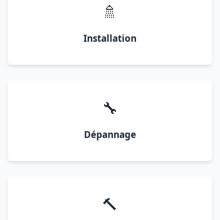
🚿
Installation
🔧
Dépannage
🔨