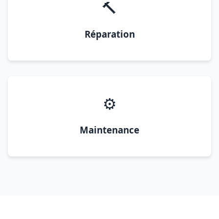
🔨
Réparation
⚙️
Maintenance