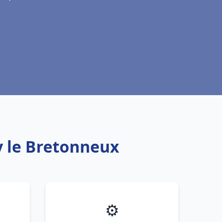
y le Bretonneux
⚙️