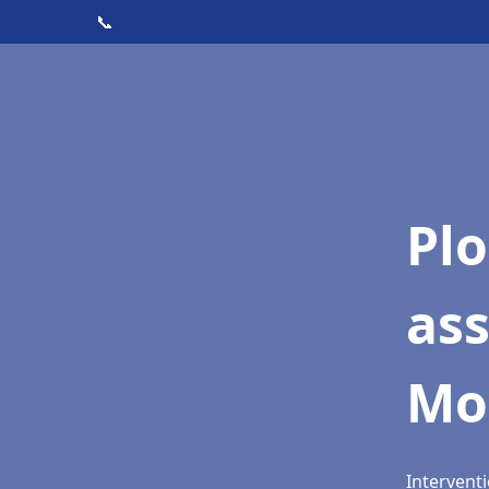
📞
Pl
as
Mo
Intervent