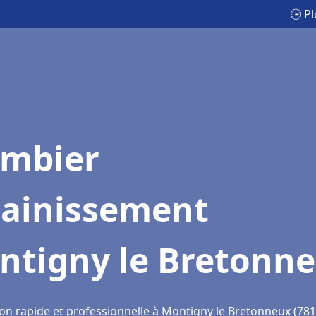
🕒 P
ombier
sainissement
ntigny le Bretonn
ion rapide et professionnelle à Montigny le Bretonneux (781