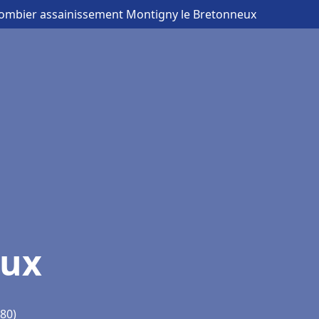
lombier assainissement Montigny le Bretonneux
eux
80)