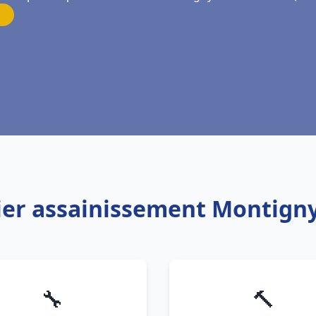
ier assainissement Montign
🔧
🔨