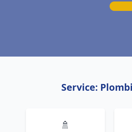
Service: Plomb
🚿