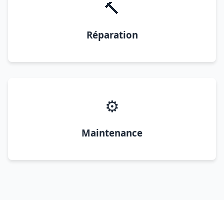
🔨
Réparation
⚙️
Maintenance