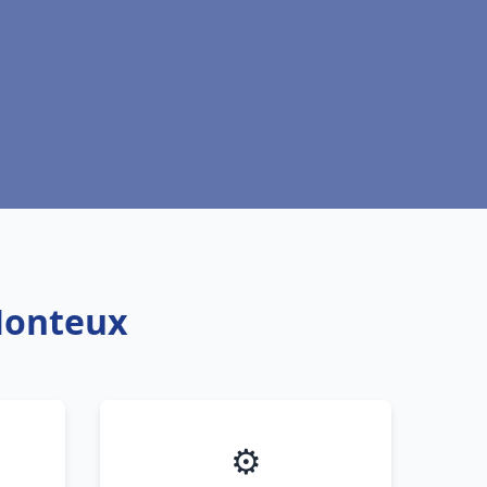
Monteux
⚙️