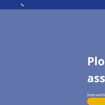
📞
Pl
as
Intervent