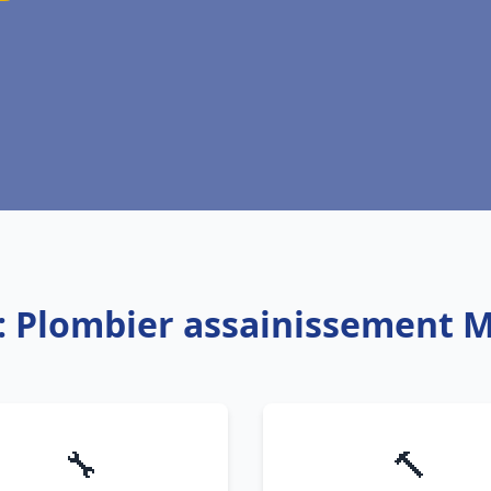
e: Plombier assainissement 
🔧
🔨