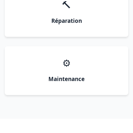
🔨
Réparation
⚙️
Maintenance