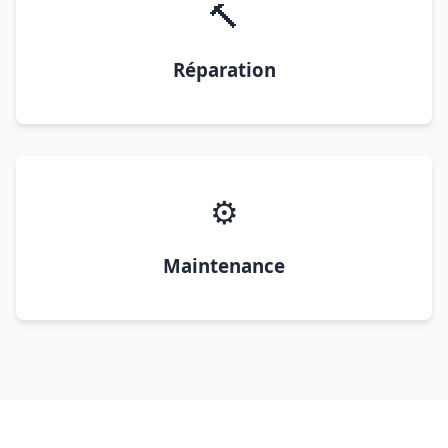
🔨
Réparation
⚙️
Maintenance