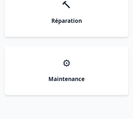
🔨
Réparation
⚙️
Maintenance