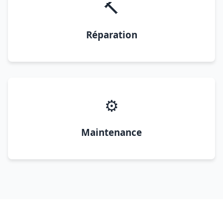
🔨
Réparation
⚙️
Maintenance