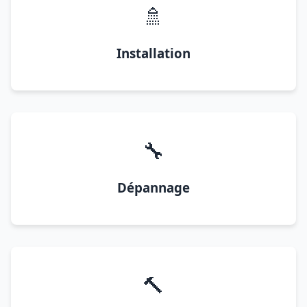
🚿
Installation
🔧
Dépannage
🔨