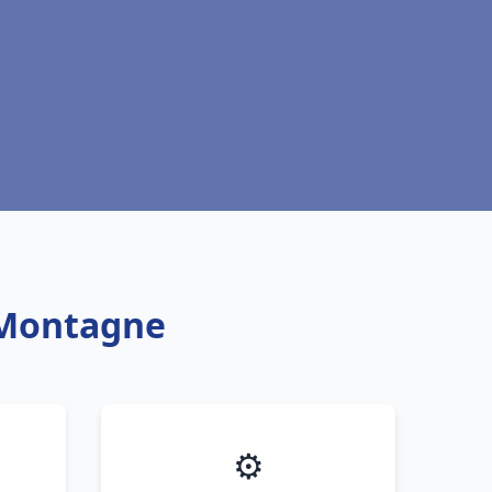
 Montagne
⚙️