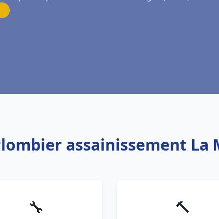
 Plombier assainissement La
🔧
🔨