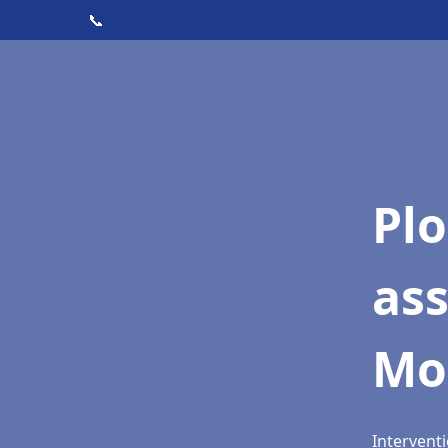
📞
Pl
as
Mo
Intervent