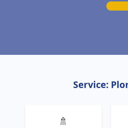
Service: Pl
🚿