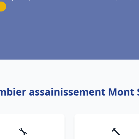
ombier assainissement Mont 
🔧
🔨