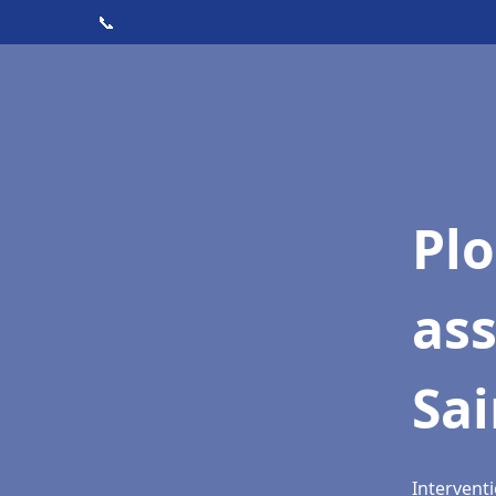
📞
Pl
as
Sai
Intervent